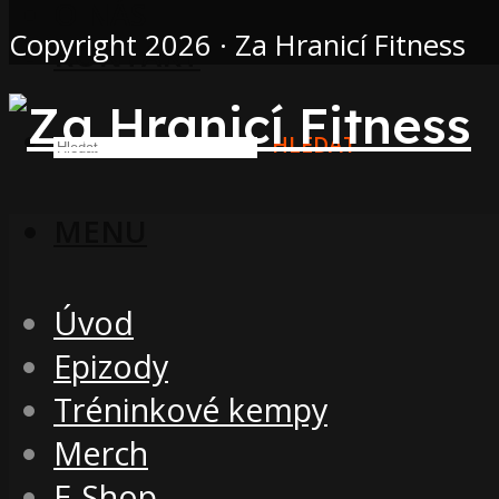
O NÁS
Copyright 2026 · Za Hranicí Fitness
KONTAKT
HLEDAT
MENU
Úvod
Epizody
Tréninkové kempy
Merch
E-Shop