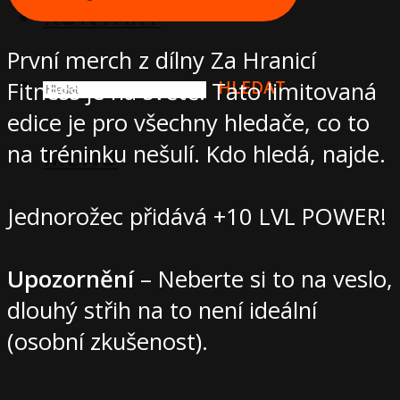
KONTAKT
První merch z dílny Za Hranicí
HLEDAT
Fitness je na světě! Tato limitovaná
edice je pro všechny hledače, co to
na tréninku nešulí. Kdo hledá, najde.
MENU
Jednorožec přidává +10 LVL POWER!
Upozornění
– Neberte si to na veslo,
dlouhý střih na to není ideální
(osobní zkušenost).