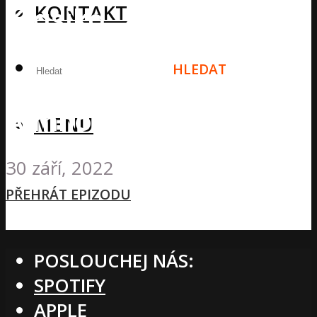
KONTAKT
Klasika, Ženy a
Powerlifting, Jak
HLEDAT
vznikl Anabolic Pony?
A mnohem více!
MENU
30 září, 2022
PŘEHRÁT EPIZODU
POSLOUCHEJ NÁS:
SPOTIFY
APPLE