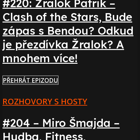
#220: Žralok Patrik –
Clash of the Stars, Bude
zápas s Bendou? Odkud
je přezdívka Žralok? A
mnohem více!
PŘEHRÁT EPIZODU
ROZHOVORY S HOSTY
#204 – Miro Šmajda –
Hudba, Fitness,