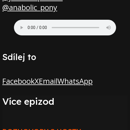
@anabolic_pony
Sdílej to
Facebook
X
Email
WhatsApp
Více epizod