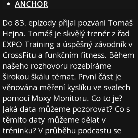
ANCHOR
Do 83. epizody přijal pozvání Tomáš
Hejna. Tomáš je skvělý trenér z řad
EXPO Training a úspěšný závodník v
CrossFitu a funkčním fitness. Během
našeho rozhovoru rozebíráme
širokou škálu témat. První část je
věnována měření kyslíku ve svalech
pomocí Moxy Monitoru. Co to je?
Jaká data můžeme pozorovat? Co s
těmito daty můžeme dělat v
tréninku? V průběhu podcastu se