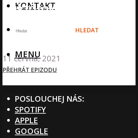
KONTAKT
Laktátová tolerance,
Rovnováha v tréninku
HLEDAT
a mnohem více + Q&A
MENU
11 června, 2021
PŘEHRÁT EPIZODU
POSLOUCHEJ NÁS:
SPOTIFY
APPLE
GOOGLE