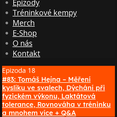
Epizody
Tréninkové kempy
Merch
E-Shop
O nás
Kontakt
Epizoda 18
#83: Tomáš Hejna – Měření
kyslíku ve svalech, Dýchání při
fyzickém výkonu, Laktátová
tolerance, Rovnováha v tréninku
a mnohem více + Q&A