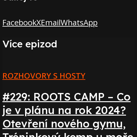
Facebook
X
Email
WhatsApp
Více epizod
ROZHOVORY S HOSTY
#229: ROOTS CAMP – Co
je v plánu na rok 2024?
Otevření nového gymu,
Tréninkový kemp u moře