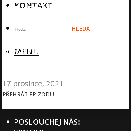
KONTAKT
funkce? Funkce
neurotransmiteru
HLEDAT
acetylcholinu + 3
nootropika na jeho
MENU
zvýšení
17 prosince, 2021
PŘEHRÁT EPIZODU
POSLOUCHEJ NÁS: