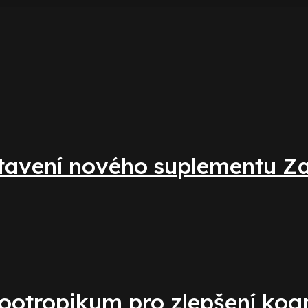
tavení nového suplementu Za 
ootropikum pro zlepšení kogn