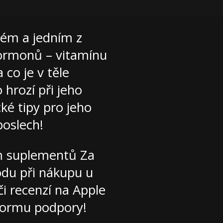
ném a jedním z
hormonů – vitamínu
 co je v těle
hrozí při jeho
ké tipy pro jeho
poslech!
m suplementů Za
ódu při nákupu u
či recenzí na Apple
formu podpory!