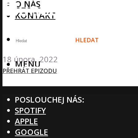
Slunce, Co hroz
O NÁS
KONTAKT
mnohem více!
HLEDAT
18 února, 2022
MENU
PŘEHRÁT EPIZODU
POSLOUCHEJ NÁS:
SPOTIFY
APPLE
GOOGLE