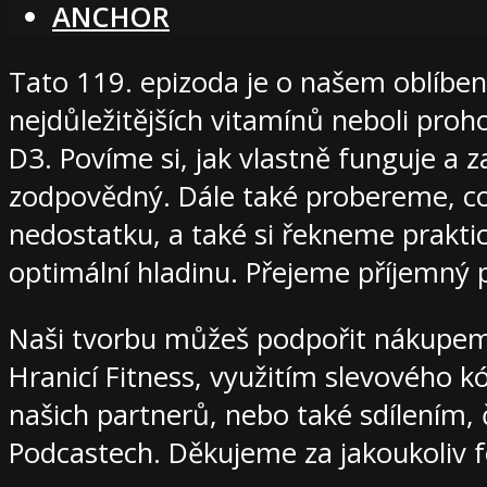
ANCHOR
Tato 119. epizoda je o našem oblíbe
nejdůležitějších vitamínů neboli pro
D3. Povíme si, jak vlastně funguje a za
zodpovědný. Dále také probereme, co 
nedostatku, a také si řekneme praktic
optimální hladinu. Přejeme příjemný 
Naši tvorbu můžeš podpořit nákupe
Hranicí Fitness, využitím slevového k
našich partnerů, nebo také sdílením, 
Podcastech. Děkujeme za jakoukoliv 