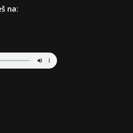
eš na
: