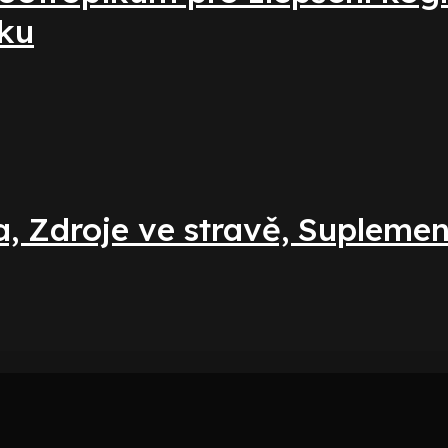
zku
a, Zdroje ve stravě, Supleme