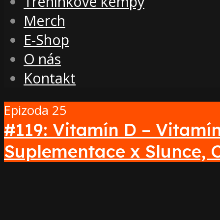
Tréninkové kempy
Merch
E-Shop
O nás
Kontakt
Epizoda 25
#119: Vitamín D – Vitamí
Suplementace x Slunce, C