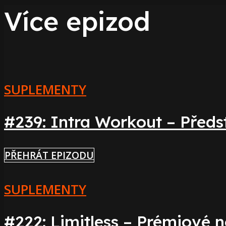
Více epizod
SUPLEMENTY
#239: Intra Workout – Předs
PŘEHRÁT EPIZODU
SUPLEMENTY
#222: Limitless – Prémiové n