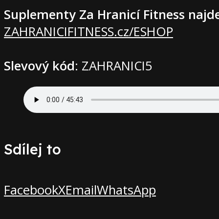
Suplementy Za Hranicí Fitness najd
ZAHRANICIFITNESS.cz/ESHOP
Slevový kód
: ZAHRANICI5
Sdílej to
Facebook
X
Email
WhatsApp