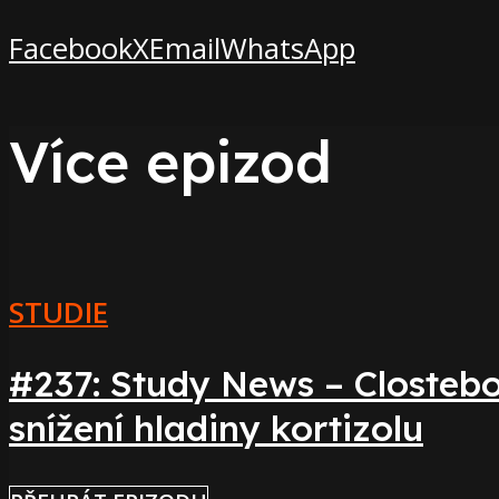
Facebook
X
Email
WhatsApp
Více epizod
STUDIE
#237: Study News – Clostebo
snížení hladiny kortizolu