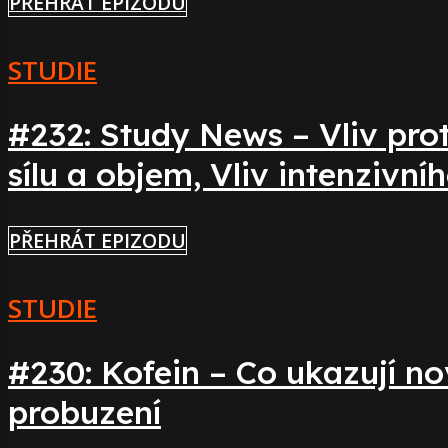
PŘEHRÁT EPIZODU
STUDIE
#232: Study News – Vliv pro
sílu a objem, Vliv intenzivn
PŘEHRÁT EPIZODU
STUDIE
#230: Kofein – Co ukazují n
probuzení