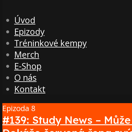
Úvod
Epizody
Tréninkové kempy
Merch
E-Shop
O nás
Kontakt
Epizoda 8
#139: Study News – Může