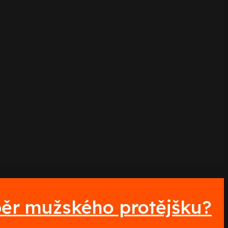
běr mužského protějšku?