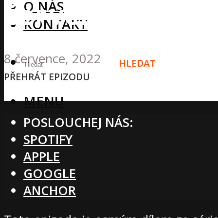
červená řepa zv
O NÁS
KONTAKT
8 července, 2022
HLEDAT
PŘEHRÁT EPIZODU
MENU
POSLOUCHEJ NÁS:
SPOTIFY
APPLE
GOOGLE
ANCHOR