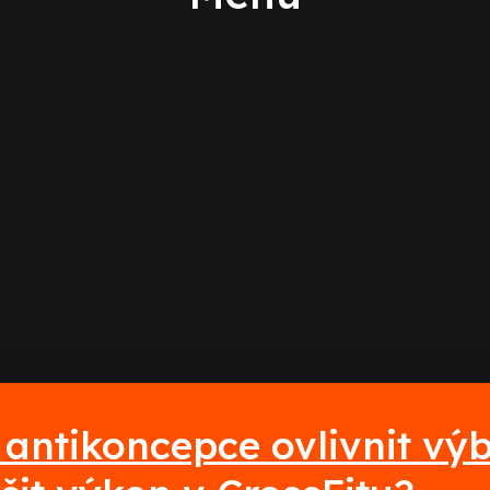
 antikoncepce ovlivnit vý