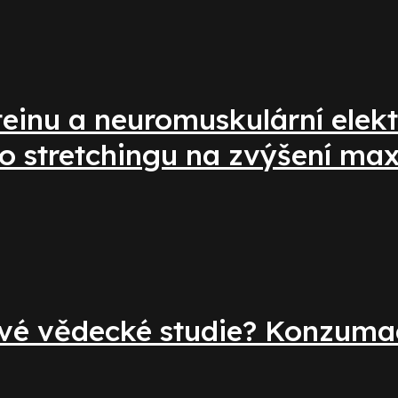
teinu a neuromuskulární elek
ího stretchingu na zvýšení ma
ové vědecké studie? Konzuma