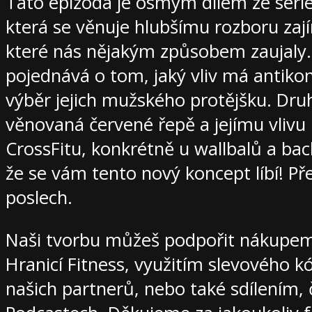
Tato epizoda je osmým dílem ze séri
která se věnuje hlubšímu rozboru zají
které nás nějakým způsobem zaujaly. 
pojednává o tom, jaký vliv má antiko
výběr jejich mužského protějšku. Druh
věnovaná červené řepě a jejímu vlivu
CrossFitu, konkrétně u wallbalů a bac
že se vám tento nový koncept líbí! P
poslech.
Naši tvorbu můžeš podpořit nákupe
Hranicí Fitness, využitím slevového k
našich partnerů, nebo také sdílením, 