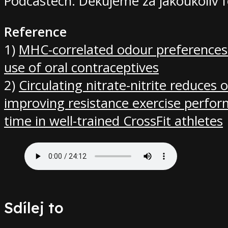
Podcastech. Děkujeme za jakoukoliv 
Reference
1)
MHC-correlated odour preferences
use of oral contraceptives
2)
Circulating nitrate-nitrite reduces
improving resistance exercise perfor
time in well-trained CrossFit athletes
Sdílej to