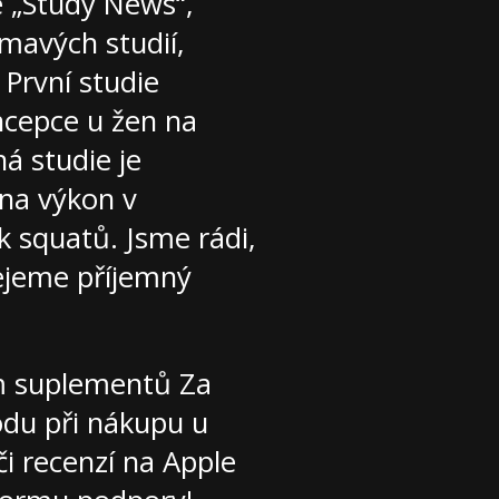
e „Study News“,
mavých studií,
První studie
ncepce u žen na
á studie je
 na výkon v
k squatů. Jsme rádi,
řejeme příjemný
m suplementů Za
ódu při nákupu u
či recenzí na Apple