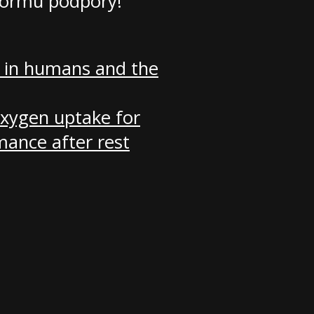
formu podpory!
 in humans and the
 oxygen uptake for
mance after rest