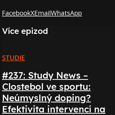
Facebook
X
Email
WhatsApp
Více epizod
STUDIE
#237: Study News –
Clostebol ve sportu:
Neúmyslný doping?
Efektivita intervencí na