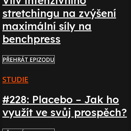
Vliv intenzivního
stretchingu na zvýšení
maximální síly na
benchpress
PŘEHRÁT EPIZODU
STUDIE
#228: Placebo – Jak ho
využít ve svůj prospěch?