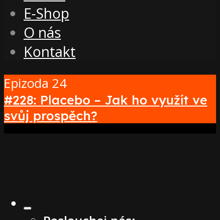
E-Shop
O nás
Kontakt
Epizoda 24
#228: Placebo – Jak ho využít ve
svůj prospěch?