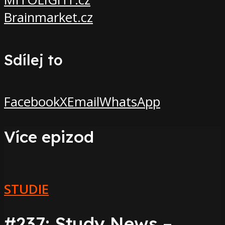
Brainmarket.cz
Sdílej to
Facebook
X
Email
WhatsApp
Více epizod
STUDIE
#237: Study News –