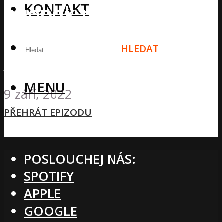
KONTAKT
naopak ne? Celodenní
suplementace dle
HLEDAT
jednorožce
MENU
9 září, 2022
PŘEHRÁT EPIZODU
POSLOUCHEJ NÁS:
SPOTIFY
APPLE
GOOGLE