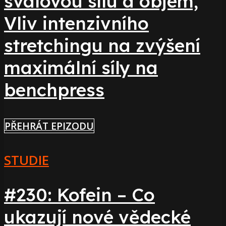
svalovou sílu a objem,
Vliv intenzivního
stretchingu na zvýšení
maximální síly na
benchpress
PŘEHRÁT EPIZODU
STUDIE
#230: Kofein – Co
ukazují nové vědecké