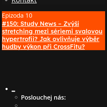
Epizoda 10
#150: Study News – Zvýší
stretching mezi sériemi svalovou
hypertrofii? Jak ovlivňuje výběr
hudby výkon při CrossFitu?
Poslouchej nás:
Spotify