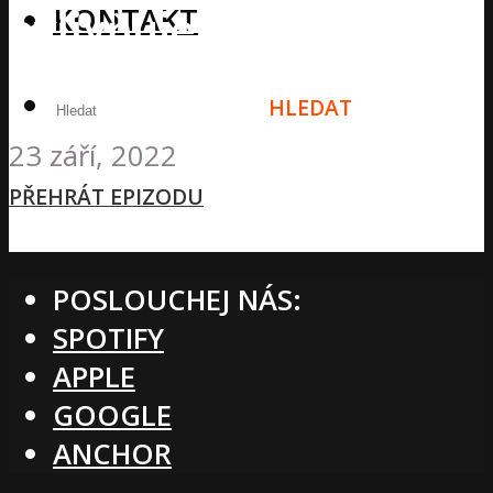
KONTAKT
ovlivňuje výběr hudby
výkon při CrossFitu?
HLEDAT
23 září, 2022
MENU
PŘEHRÁT EPIZODU
POSLOUCHEJ NÁS:
SPOTIFY
APPLE
GOOGLE
ANCHOR