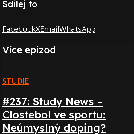
Sdílej to
Facebook
X
Email
WhatsApp
Více epizod
STUDIE
#237: Study News –
Clostebol ve sportu:
Neúmyslný doping?