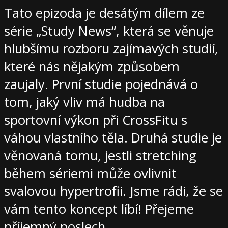
Tato epizoda je desátým dílem ze
série „Study News“, která se věnuje
hlubšímu rozboru zajímavých studií,
které nás nějakým způsobem
zaujaly. První studie pojednává o
tom, jaký vliv má hudba na
sportovní výkon při CrossFitu s
váhou vlastního těla. Druhá studie je
věnovaná tomu, jestli stretching
během sériemi může ovlivnit
svalovou hypertrofii. Jsme rádi, že se
vám tento koncept líbí! Přejeme
příjemný poslech.