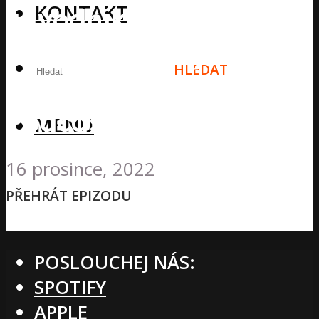
KONTAKT
závodníka a diváka,
WODs, Zážitky a
HLEDAT
dojmy – #8
Podcastolog
MENU
16 prosince, 2022
PŘEHRÁT EPIZODU
POSLOUCHEJ NÁS:
SPOTIFY
APPLE