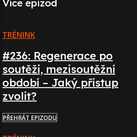
Více epizod
TRÉNINK
#236: Regenerace po
soutěži, mezisoutěžní
období – Jaký přístup
zvolit?
PŘEHRÁT EPIZODU