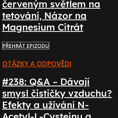
červeným světlem na
tetování, Názor na
Magnesium Citrát
PŘEHRÁT EPIZODU
OTÁZKY A ODPOVĚDI
#238: Q&A – Dávají
smysl čističky vzduchu?
Efekty a užívání N-
Acetyl-L-Cysteinu a