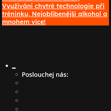
Využívání chytré technologie při
tréninku, Nejoblíbenější alkohol a
mnohem více!
Poslouchej nás:
Spotify
Apple
Google
Anchor