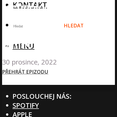
KONTAKT
technologie při
tréninku,
HLEDAT
Nejoblíbenější alkohol
a mnohem více!
MENU
30 prosince, 2022
PŘEHRÁT EPIZODU
POSLOUCHEJ NÁS:
SPOTIFY
APPLE