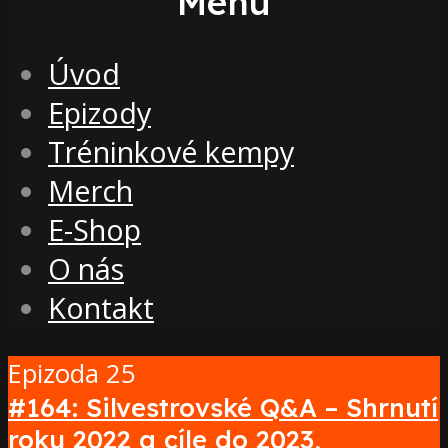
Menu
Úvod
Epizody
Tréninkové kempy
Merch
E-Shop
O nás
Kontakt
Epizoda 25
#164: Silvestrovské Q&A – Shrnutí
roku 2022 a cíle do 2023,