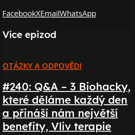
Facebook
X
Email
WhatsApp
Více epizod
OTÁZKY A ODPOVĚDI
#240: Q&A – 3 Biohacky,
které děláme každý den
a přináší nám největší
benefity, Vliv terapie