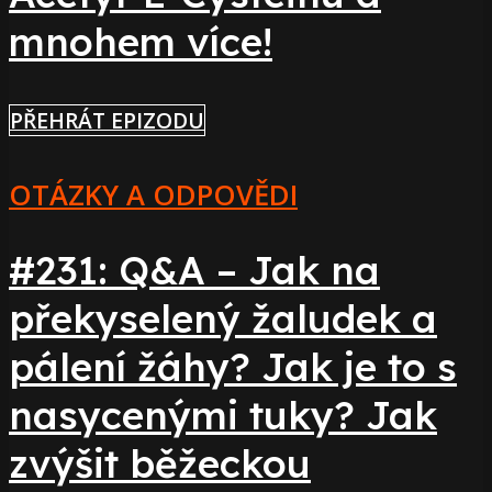
mnohem více!
PŘEHRÁT EPIZODU
OTÁZKY A ODPOVĚDI
#231: Q&A – Jak na
překyselený žaludek a
pálení žáhy? Jak je to s
nasycenými tuky? Jak
zvýšit běžeckou