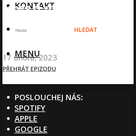
KONTAKT
stres a mnoho dalšího!
Efekty dle vědeckých
HLEDAT
studií
MENU
17 února, 2023
PŘEHRÁT EPIZODU
POSLOUCHEJ NÁS:
SPOTIFY
APPLE
GOOGLE