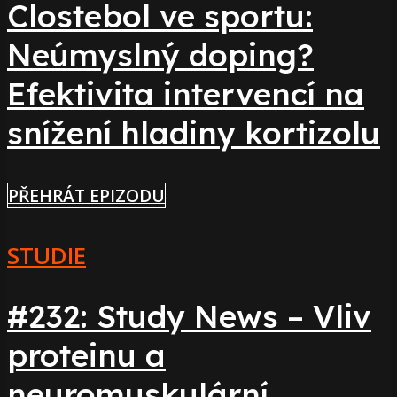
Clostebol ve sportu:
Neúmyslný doping?
Efektivita intervencí na
snížení hladiny kortizolu
PŘEHRÁT EPIZODU
STUDIE
#232: Study News – Vliv
proteinu a
neuromuskulární