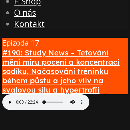
E-Shop
O nás
Kontakt
Epizoda 17
#190: Study News – Tetování
mění míru pocení a koncentraci
sodíku, Načasování tréninku
během půstu a jeho vliv na
svalovou sílu a hypertrofii