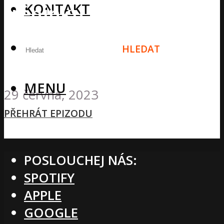
KONTAKT
tréninku během půstu
a jeho vliv na svalovou
HLEDAT
sílu a hypertrofii
MENU
29 června, 2023
PŘEHRÁT EPIZODU
POSLOUCHEJ NÁS:
SPOTIFY
APPLE
GOOGLE