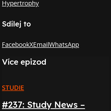
Hypertrophy
Sdílej to
Facebook
X
Email
WhatsApp
Více epizod
STUDIE
#237: Study News –