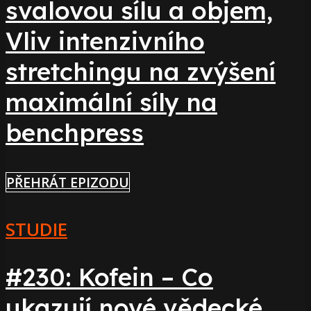
svalovou sílu a objem,
Vliv intenzivního
stretchingu na zvýšení
maximální síly na
benchpress
PŘEHRÁT EPIZODU
STUDIE
#230: Kofein – Co
ukazují nové vědecké