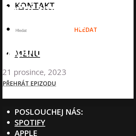
KONTAKT
noční směny, Účinky
cvičení na kognitivní
HLEDAT
funkce u zdravé
populace
MENU
21 prosince, 2023
PŘEHRÁT EPIZODU
POSLOUCHEJ NÁS:
SPOTIFY
APPLE