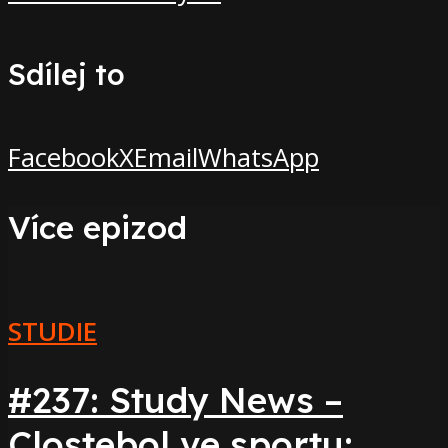
Sdílej to
Facebook
X
Email
WhatsApp
Více epizod
STUDIE
#237: Study News –
Clostebol ve sportu: