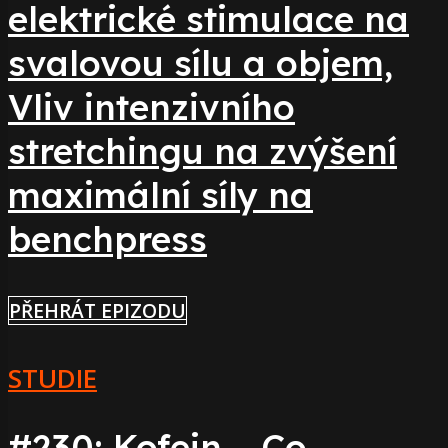
elektrické stimulace na
svalovou sílu a objem,
Vliv intenzivního
stretchingu na zvýšení
maximální síly na
benchpress
PŘEHRÁT EPIZODU
STUDIE
#230: Kofein – Co