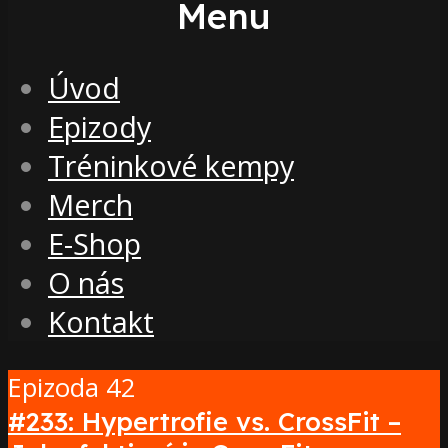
Menu
Úvod
Epizody
Tréninkové kempy
Merch
E-Shop
O nás
Kontakt
Epizoda 42
#233: Hypertrofie vs. CrossFit –