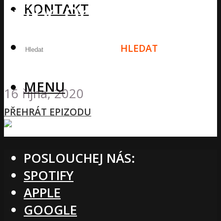
KONTAKT
cviky, Objem lýtek,
Sex před tréninkem a
HLEDAT
mnohem více
MENU
16 října, 2020
PŘEHRÁT EPIZODU
POSLOUCHEJ NÁS:
SPOTIFY
APPLE
GOOGLE