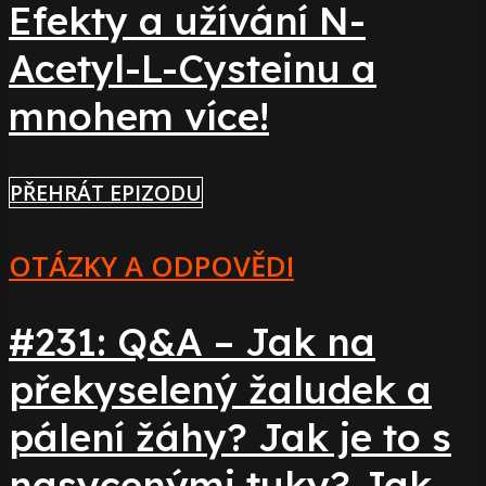
Efekty a užívání N-
Acetyl-L-Cysteinu a
mnohem více!
PŘEHRÁT EPIZODU
OTÁZKY A ODPOVĚDI
#231: Q&A – Jak na
překyselený žaludek a
pálení žáhy? Jak je to s
nasycenými tuky? Jak