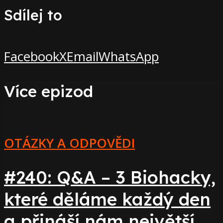
Sdílej to
Facebook
X
Email
WhatsApp
Více epizod
OTÁZKY A ODPOVĚDI
#240: Q&A – 3 Biohacky,
které děláme každý den
a přináší nám největší