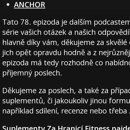
ANCHOR
Tato 78. epizoda je dalším podcastem
série vašich otázek a našich odpovědí!
hlavně díky vám, děkujeme za skvělé 
jich opět opravdu hodně a z nejrůzně
epizoda má tedy rozhodně co nabídn
příjemný poslech.
Děkujeme za poslech, a také za příp
suplementů, či jakoukoliv jinou formu
například sdílení, recenze nebo třeba
Suplementy Za Hranicí Fitness najd