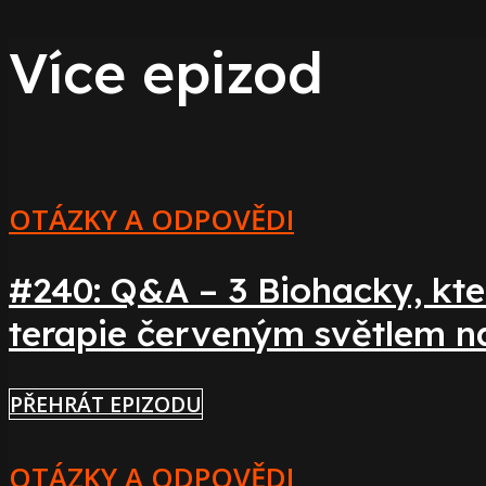
Více epizod
OTÁZKY A ODPOVĚDI
#240: Q&A – 3 Biohacky, kte
terapie červeným světlem n
PŘEHRÁT EPIZODU
OTÁZKY A ODPOVĚDI