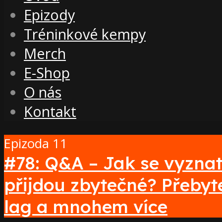
Epizody
Tréninkové kempy
Merch
E-Shop
O nás
Kontakt
Epizoda 11
#78: Q&A – Jak se vyznat
přijdou zbytečné? Přebyt
lag a mnohem více