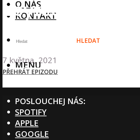
zbytečné? Přeb
O NÁS
KONTAKT
Jak minimalizo
HLEDAT
7 května, 2021
MENU
PŘEHRÁT EPIZODU
POSLOUCHEJ NÁS:
SPOTIFY
APPLE
GOOGLE