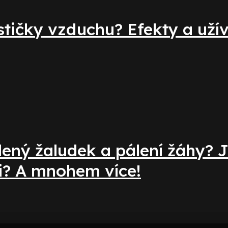
stičky vzduchu? Efekty a uží
ený žaludek a pálení žáhy? J
i? A mnohem více!