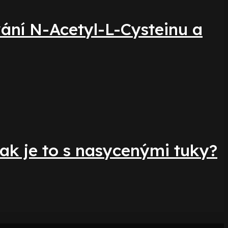
vání N-Acetyl-L-Cysteinu a
ak je to s nasycenými tuky?