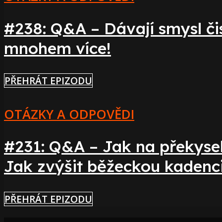
#238: Q&A – Dávají smysl či
mnohem více!
PŘEHRÁT EPIZODU
OTÁZKY A ODPOVĚDI
#231: Q&A – Jak na překysel
Jak zvýšit běžeckou kadenc
PŘEHRÁT EPIZODU