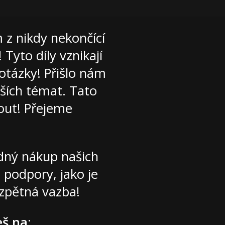
 z nikdy nekončící
 Tyto díly vznikají
otázky! Přišlo nám
jších témat. Tato
out! Přejeme
adný nákup našich
 podpory, jako je
 zpětná vazba!
eš na
: