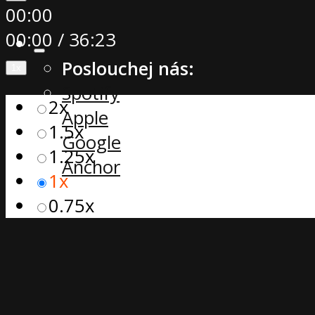
00:00
00:00
/
36:23
Poslouchej nás:
1x
Spotify
2x
Apple
1.5x
Google
1.25x
Anchor
1x
0.75x