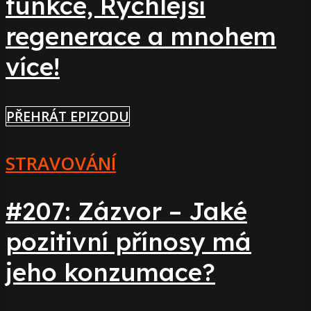
funkce, Rychlejší
regenerace a mnohem
více!
PŘEHRÁT EPIZODU
STRAVOVÁNÍ
#207: Zázvor – Jaké
pozitivní přínosy má
jeho konzumace?