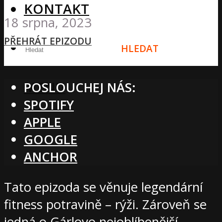
KONTAKT
18 srpna, 2023
PŘEHRÁT EPIZODU
HLEDAT
MENU
POSLOUCHEJ NÁS:
SPOTIFY
APPLE
GOOGLE
ANCHOR
Tato epizoda se věnuje legendární
fitness potravině – rýži. Zároveň se
jedná o Gárlovo nejoblíbenější