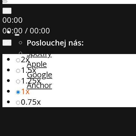
15
00:00
00:00
/
00:00
Poslouchej nás:
1x
Spotify
2x
Apple
1.5x
Google
1.25x
Anchor
1x
0.75x