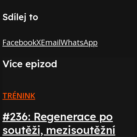
Sdílej to
Facebook
X
Email
WhatsApp
Více epizod
TRÉNINK
#236: Regenerace po
soutěži, mezisoutěžní