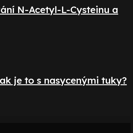
vání N-Acetyl-L-Cysteinu a
ak je to s nasycenými tuky?