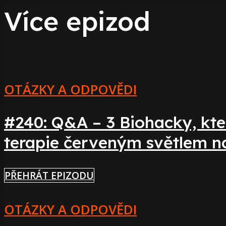
Více epizod
OTÁZKY A ODPOVĚDI
#240: Q&A – 3 Biohacky, kte
terapie červeným světlem n
PŘEHRÁT EPIZODU
OTÁZKY A ODPOVĚDI