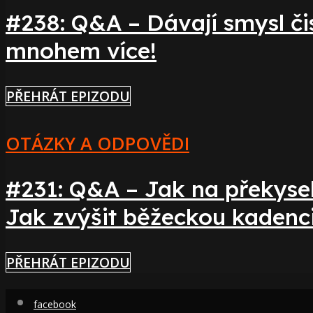
#238: Q&A – Dávají smysl či
mnohem více!
PŘEHRÁT EPIZODU
OTÁZKY A ODPOVĚDI
#231: Q&A – Jak na překysel
Jak zvýšit běžeckou kadenc
PŘEHRÁT EPIZODU
facebook