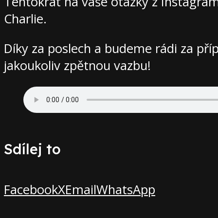
Tentokrát na vaše otázky z Instagra
Charlie.
Díky za poslech a budeme rádi za příp
jakoukoliv zpětnou vazbu!
Sdílej to
Facebook
X
Email
WhatsApp