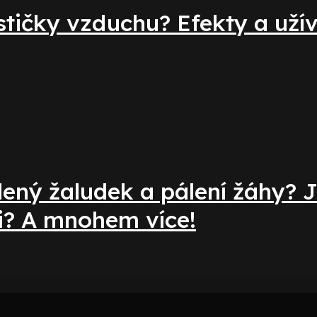
stičky vzduchu? Efekty a uží
ený žaludek a pálení žáhy? J
i? A mnohem více!