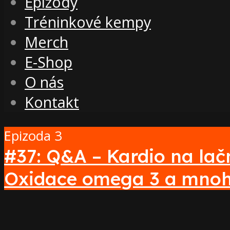
Epizody
Tréninkové kempy
Merch
E-Shop
O nás
Kontakt
Epizoda 3
#37: Q&A – Kardio na lač
Oxidace omega 3 a mnoh