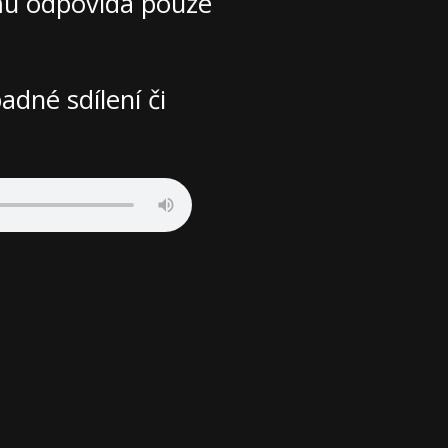
mu odpovídá pouze
adné sdílení či