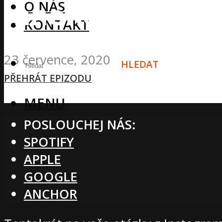
mnohem více
O NÁS
KONTAKT
23 července, 2020
HLEDAT
PŘEHRÁT EPIZODU
MENU
POSLOUCHEJ NÁS:
SPOTIFY
APPLE
GOOGLE
ANCHOR