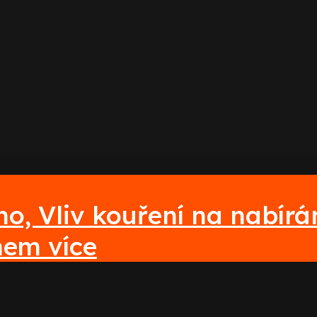
no, Vliv kouření na nabírá
em více