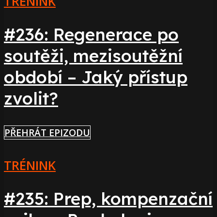
TRÉNINK
#236: Regenerace po
soutěži, mezisoutěžní
období – Jaký přístup
zvolit?
PŘEHRÁT EPIZODU
TRÉNINK
#235: Prep, kompenzační