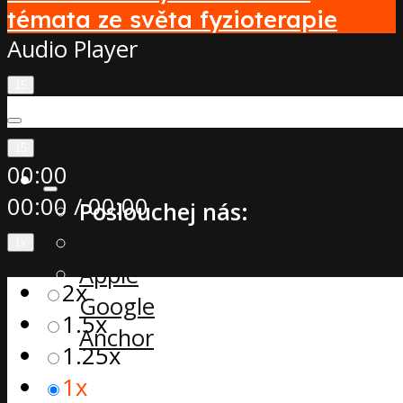
témata ze světa fyzioterapie
Audio Player
15
15
00:00
00:00
/
00:00
Poslouchej nás:
Spotify
1x
Apple
2x
Google
1.5x
Anchor
1.25x
1x