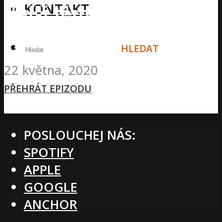
KONTAKT
další témata ze světa
fyzioterapie
HLEDAT
22 května, 2020
MENU
PŘEHRÁT EPIZODU
POSLOUCHEJ NÁS:
SPOTIFY
APPLE
GOOGLE
ANCHOR