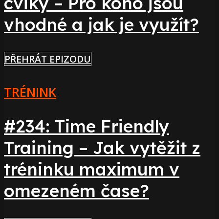
cviky – Pro koho jsou
vhodné a jak je využít?
PŘEHRÁT EPIZODU
TRÉNINK
#234: Time Friendly
Training – Jak vytěžit z
tréninku maximum v
omezeném čase?