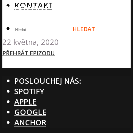
KONTAKT
postavu i prožitek
života
HLEDAT
22 května, 2020
MENU
PŘEHRÁT EPIZODU
POSLOUCHEJ NÁS:
SPOTIFY
APPLE
GOOGLE
ANCHOR