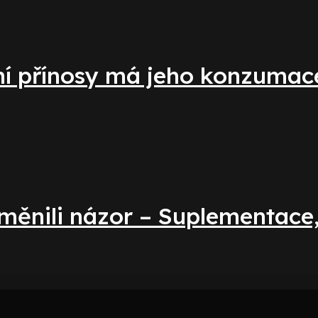
vní přínosy má jeho konzumac
změnili názor – Suplementace,