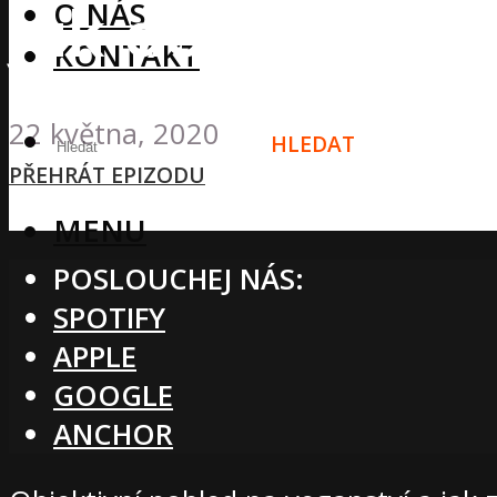
jak dorovnat ne
O NÁS
KONTAKT
22 května, 2020
HLEDAT
PŘEHRÁT EPIZODU
MENU
POSLOUCHEJ NÁS:
SPOTIFY
APPLE
GOOGLE
ANCHOR