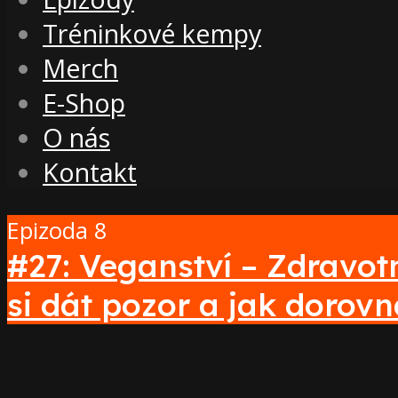
Tréninkové kempy
Merch
E-Shop
O nás
Kontakt
Epizoda 8
#27: Veganství – Zdravotn
si dát pozor a jak dorovn