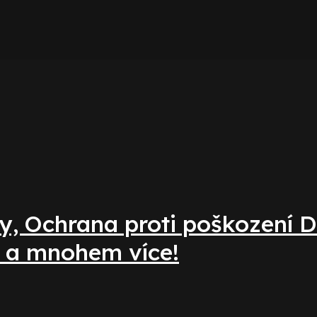
y, Ochrana proti poškození D
e a mnohem více!