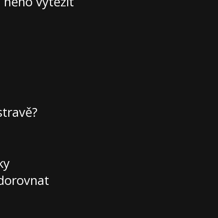
z něho vytěžit
stravě?
ky
 dorovnat