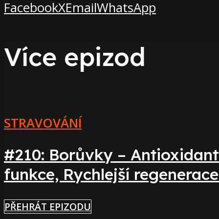
Facebook
X
Email
WhatsApp
Více epizod
STRAVOVÁNÍ
#210: Borůvky – Antioxidant
funkce, Rychlejší regenerac
PŘEHRÁT EPIZODU