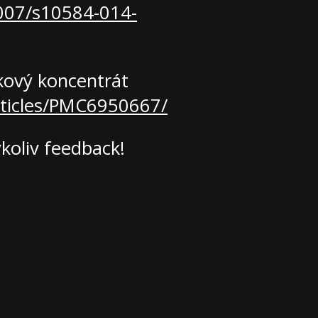
.1007/s10584-014-
tkový koncentrát
rticles/PMC6950667/
koliv feedback!