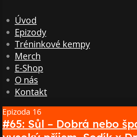
Úvod
Epizody
Tréninkové kempy
Merch
E-Shop
O nás
Kontakt
Epizoda 16
#65: Sůl – Dobrá nebo šp