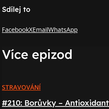
Sdílej to
Facebook
X
Email
WhatsApp
Více epizod
STRAVOVÁNÍ
#210: Borůvky – Antioxidant