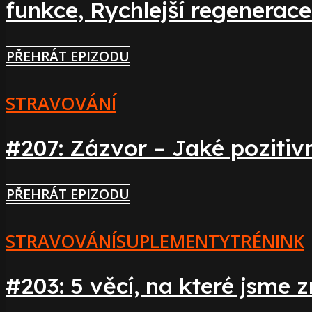
funkce, Rychlejší regenerac
PŘEHRÁT EPIZODU
STRAVOVÁNÍ
#207: Zázvor – Jaké poziti
PŘEHRÁT EPIZODU
STRAVOVÁNÍ
SUPLEMENTY
TRÉNINK
#203: 5 věcí, na které jsme 