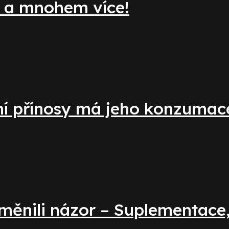
e a mnohem více!
vní přínosy má jeho konzumac
změnili názor – Suplementace,