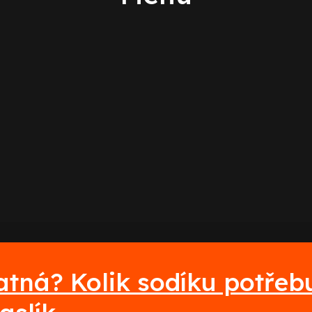
atná? Kolik sodíku potřeb