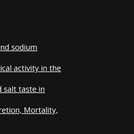
 and sodium
cal activity in the
salt taste in
etion, Mortality,