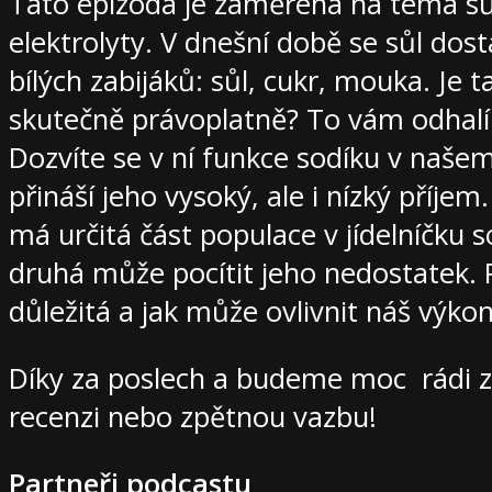
Tato epizoda je zaměřena na téma sůl
elektrolyty. V dnešní době se sůl dost
bílých zabijáků: sůl, cukr, mouka. Je
skutečně právoplatně? To vám odhalí
Dozvíte se v ní funkce sodíku v našem 
přináší jeho vysoký, ale i nízký příje
má určitá část populace v jídelníčku s
druhá může pocítit jeho nedostatek. 
důležitá a jak může ovlivnit náš výkon
Díky za poslech a budeme moc rádi za
recenzi nebo zpětnou vazbu!
Partneři podcastu