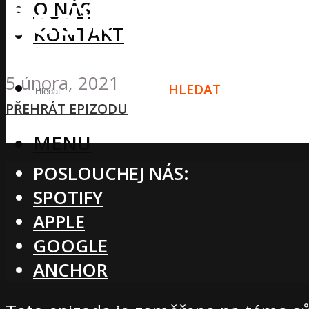
Sodík x Draslík
O NÁS
KONTAKT
5 února, 2021
HLEDAT
PŘEHRÁT EPIZODU
MENU
POSLOUCHEJ NÁS:
SPOTIFY
APPLE
GOOGLE
ANCHOR