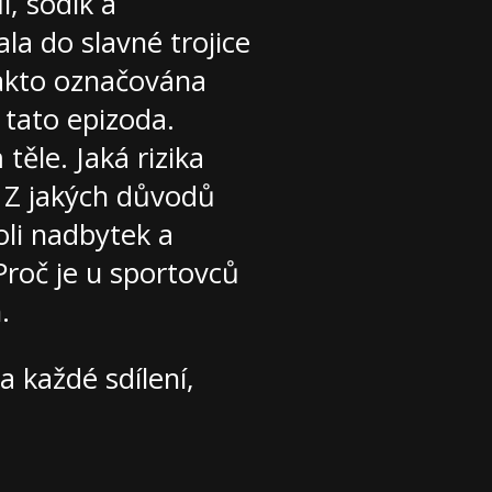
, sodík a
ala do slavné trojice
 takto označována
 tato epizoda.
těle. Jaká rizika
m. Z jakých důvodů
oli nadbytek a
Proč je u sportovců
.
 každé sdílení,